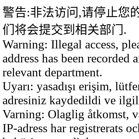
警告:非法访问,请停止您的
们将会提交到相关部门.
Warning: Illegal access, ple
address has been recorded a
relevant department.
Uyarı: yasadışı erişim, lütf
adresiniz kaydedildi ve ilg
Varning: Olaglig åtkomst, v
IP-adress har registrerats o