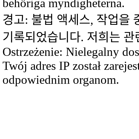
behöriga myndigheterna.
경고: 불법 액세스, 작업을 
기록되었습니다. 저희는 관
Ostrzeżenie: Nielegalny dos
Twój adres IP został zareje
odpowiednim organom.